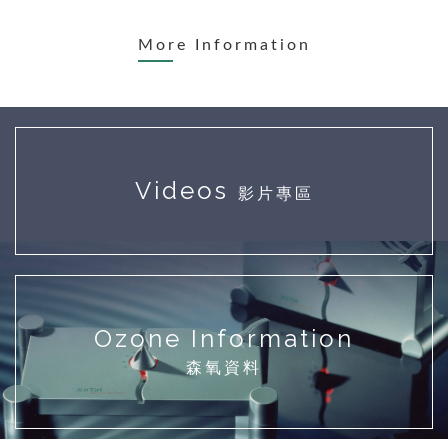
More Information
Videos
影片專區
Ozone Information
森氧資料